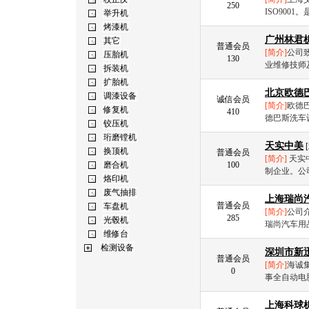
250
ISO900
广州林君
普通会员
[简介]
公司
130
业维修技师
北京欧德
诚信会员
[简介]
欧德巴斯
410
德巴斯洗车
天实中美
[
普通会员
[简介]
天实
100
制企业。公
上海瑞尚
普通会员
[简介]
公司介绍 --
285
瑞尚汽车用品
深圳市新
普通会员
[简介]
海诚
0
事全自动电
上海科球