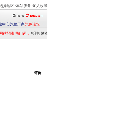
选择地区
·本站服务 ·
加入收藏
索中心
|
汽修厂家
|
汽保论坛
网站登陆
热门词：
举升机
烤漆房
扒胎机
电洗车机
清洗设备
定位仪
检测仪
乘用车
发
评价