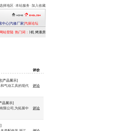
选择地区
·本站服务 ·
加入收藏
索中心
|
汽修厂家
|
汽保论坛
网站登陆
热门词：
举升机
烤漆房
扒胎机
电洗车机
清洗设备
定位仪
检测仪
乘用车
发动
评价
息
|
产品展示
]
枪和气动工具的现代
评论
产品展示
]
术有限公司,为拓展中
评论
示
]
各类配件等 浙江
评论