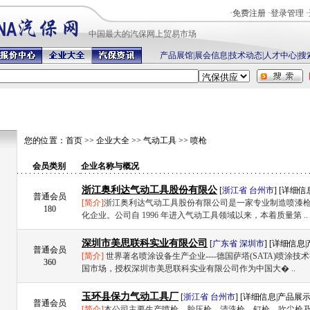
·
免费注册
·
登录管理
·
中国最
大的汽保网上贸易市场
产品展馆
|
展会信息
|
技术动态
|
人才中心
|
搜
您的位置：
首页
>>
企业大全
>>
气动工具
>>
喷枪
会员类别
企业名称与概况
浙江奥利达气动工具股份有限公
[
浙江省
台州市
] [
详细信
普通会员
[简介]
浙江奥利达气动工具股份有限公司是一家专业制造喷漆
180
化企业。公司自 1996 年进入气动工具领域以来，本着质量第 ..
深圳市美思联科实业有限公司
[
广东省
深圳市
] [
详细信息
|
普通会员
[简介]
世界著名喷涂设备生产企业----德国萨塔(SATA)喷涂技
360
国市场，授权深圳市美思联科实业有限公司作为中国大� ..
玉环县保力气动工具厂
[
浙江省
台州市
] [
详细信息
|
产品展
普通会员
[简介]
本公司主要生产喷枪，胎压枪，清洗枪，钉枪，吹尘枪及