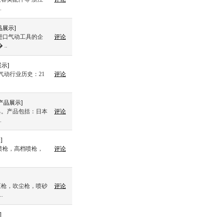
.
品展示
]
进口气动工具的企
评论
..
展示
]
气动行业历史：21
评论
产品展示
]
具。产品包括：日本
评论
.
示
]
喷枪，高档喷枪，
评论
压枪，吹尘枪，喷砂
评论
.
]