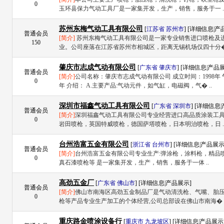
0
玉环县保力气动工具厂是一家集开发，生产，销售，服务于一 .
苏州东梅气动工具有限公司
[
江苏省
苏州市
] [
详细信息
|
产
普通会员
[简介]
苏州东梅气动工具有限公司是一家专业销售进口喷枪及
150
业。公司座落在江苏省苏州市相城区，距离无锡机场仅四十分� 
肇庆市志成气动有限公司
[
广东省
肇庆市
] [
详细信息
|
产品
普通会员
[简介]
公司名称：肇庆市志成气动有限公司 成立时间：1998年 
0
年 介绍： A.主要产品:气动元件，如气缸，电磁阀，气� ..
深圳市福鑫气动工具有限公司
[
广东省
深圳市
] [
详细信息
|
普通会员
[简介]
深圳福鑫气动工具有限公司专业经营进口高品质涂装工
0
岩田喷枪，英国特威喷枪，德国萨塔喷枪，日本明治喷枪，日 .
台州浩富五金有限公司
[
浙江省
台州市
] [
详细信息
|
产品展
普通会员
[简介]
台州浩富五金有限公司专业生产:弹涂枪，涂料枪，精品
0
真石漆喷枪等 是一家集开发，生产，销售，服务于一体 ..
高劲五金厂
[
广东省
佛山市
] [
详细信息
|
产品展示
]
普通会员
[简介]
佛山市南海区高劲五金制品厂是气动清洗枪、气嘴、胎
0
枪等产品专业生产加工的个体经营,公司总部设在佛山市南海� .
重庆路金喷涂设备行
[
重庆市
九龙坡区
] [
详细信息
|
产品展示