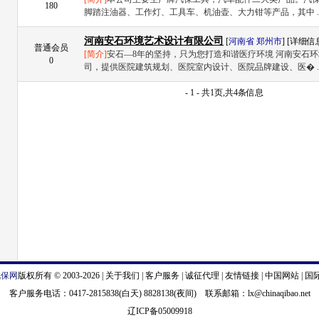
180
脚踏注油器、工作灯、工具车、机油壶、大力钳等产品，其中 .
河南安石环境艺术设计有限公司
[
河南省
郑州市
] [
详细信
普通会员
[简介]
安石—8年的坚持，只为您打造和谐医疗环境 河南安石
0
司，提供医院建筑规划、医院室内设计、医院品牌建设、医� .
- 1 - 共1页,共4条信息
汽保网
版权所有 © 2003-2026 |
关于我们
|
客户服务
|
诚征代理
|
友情链接
|
中国网站
|
国
客户服务电话：0417-2815838(白天) 8828138(夜间) 联系邮箱：
lx@chinaqibao.net
辽ICP备05009918