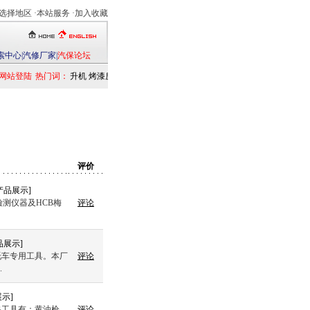
选择地区
·本站服务 ·
加入收藏
索中心
|
汽修厂家
|
汽保论坛
网站登陆
热门词：
举升机
烤漆房
扒胎机
电洗车机
清洗设备
定位仪
检测仪
乘用车
发动
评价
产品展示
]
檢测仪器及HCB梅
评论
品展示
]
托车专用工具。本厂
评论
.
展示
]
保工具有：黄油枪、
评论