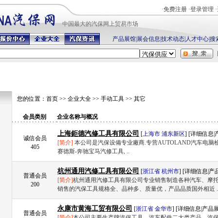
·
免费注册
·
登录管理
·
中国最
大的汽保网上贸易市场
产品展馆
|
展会信息
|
技术动态
|
人才中心
|
搜
您的位置：
首页
>>
企业大全
>>
手动工具
>>
其它
会员类别
企业名称与概况
上海鉅德汽修工具有限公司
[
上海市
浦东新区
] [
详细信息
|
诚信会员
[简介]
本公司是汽保设備专业廠商.专营AUTOLAND汽车电脑
405
赛德斯-奔驰宝马汽修工具, ..
杭州通用汽修工具有限公司
[
浙江省
杭州市
] [
详细信息
|
产
普通会员
[简介]
杭州通用汽修工具有限公司专业销售制造各种汽车、摩
200
销售的汽保工具规格全、品种多、质量优，产品品质国外相近 .
永康市黄海工贸有限公司
[
浙江省
金华市
] [
详细信息
|
产品
普通会员
[简介]
本公司主要生产牌汽保工具，汽车配件二大类产品。汽