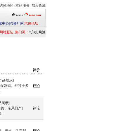
选择地区
·本站服务 ·
加入收藏
索中心
|
汽修厂家
|
汽保论坛
网站登陆
热门词：
举升机
烤漆房
扒胎机
电洗车机
清洗设备
定位仪
检测仪
乘用车
发
评价
产品展示
]
开发制造。经过十多
评论
.
品展示
]
三菱，东风日产）
评论
..
计、开发、生产制
评论