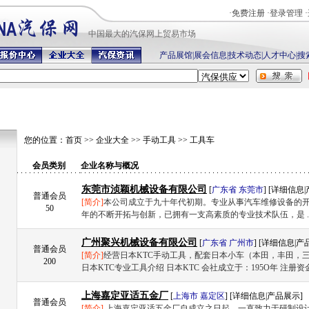
·
免费注册
·
登录管理
·
中国最
大的汽保网上贸易市场
产品展馆
|
展会信息
|
技术动态
|
人才中心
|
搜
您的位置：
首页
>>
企业大全
>>
手动工具
>>
工具车
会员类别
企业名称与概况
东莞市浈颖机械设备有限公司
[
广东省
东莞市
] [
详细信息
|
普通会员
[简介]
本公司成立于九十年代初期。专业从事汽车维修设备的
50
年的不断开拓与创新，已拥有一支高素质的专业技术队伍，是 .
广州聚兴机械设备有限公司
[
广东省
广州市
] [
详细信息
|
产
普通会员
[简介]
经营日本KTC手动工具，配套日本小车（本田，丰田，
200
日本KTC专业工具介绍 日本KTC 会社成立于：195O年 注册资金 
上海嘉定亚适五金厂
[
上海市
嘉定区
] [
详细信息
|
产品展示
]
普通会员
[简介]
上海嘉定亚适五金厂自成立之日起，一直致力于研制设