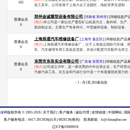
165
造工具车。公司坐落于上海大众工业园区，地处世界先进制 ..
郑州金诚重型设备有限公司
[
河南省
郑州市
] [
详细信息
|
产
普通会员
[简介]
本公司是一家以生产重型矿山机器为主，集科研、生产
0
股份制企业。主要生产有各种大、中型破碎设备、制砂设备、 .
上海烁通汽车维修设备厂
[
上海市
嘉定区
] [
详细信息
|
产品
普通会员
[简介]
上海烁通汽车维修设备厂，位于上海嘉定国际汽车城，
0
车、汽车修理专用工具架及货架，并设计配置汽车配件仓库立 .
东莞市东良实业有限公司
[
广东省
东莞市
] [
详细信息
|
产品
普通会员
[简介]
公司成立20年，是一家优秀的中外合资企业，生产经营
0
汽修汽保工具。在五金和汽保行业中是一个有着蓬勃发展力的 .
- 1 - 共1页,共6条信息
汽保网
版权所有 © 2003-2026 |
关于我们
|
客户服务
|
诚征代理
|
友情链接
|
中国网站
|
国
客户服务电话：0417-2815838(白天) 8828138(夜间) 联系邮箱：
lx@chinaqibao.net
辽ICP备05009918