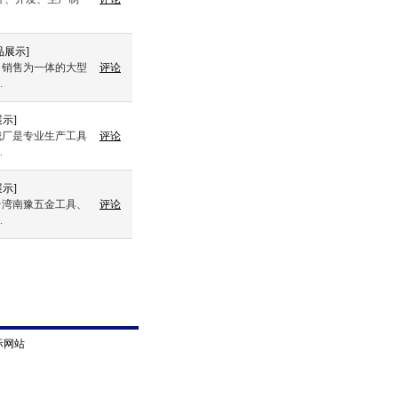
品展示
]
、销售为一体的大型
评论
.
展示
]
我厂是专业生产工具
评论
.
展示
]
台湾南豫五金工具、
评论
.
际网站