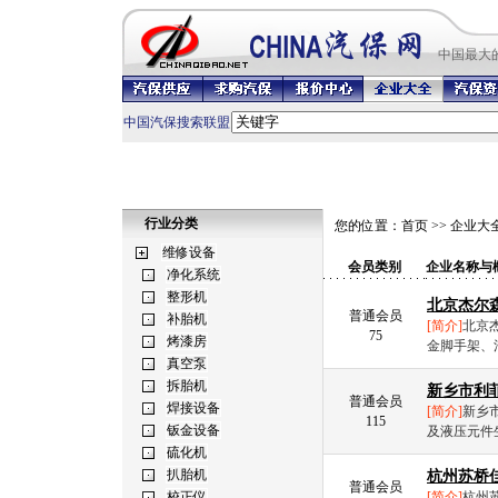
中国最
大
中国汽保搜索联盟
行业分类
您的位置：
首页
>>
企业大
会员类别
企业名称与
北京杰尔
普通会员
[简介]
北京
75
金脚手架、
新乡市利
普通会员
[简介]
新乡
115
及液压元件生
杭州苏桥
普通会员
[简介]
杭州