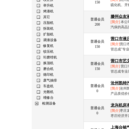
150
硫化机、开
滕州众友
普通会员
[简介]
本公
200
汽保的高品
营口市液
普通会员
[简介]
营口
150
管总成”专
营口市艺
普通会员
[简介]
营口
150
管总成专业
沧州凯特
普通会员
[简介]
沧州
0
产品质优价
龙兴机床
普通会员
[简介]
枣庄
0
枣庄经济开发
上海台铭