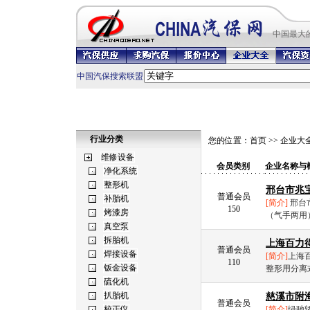
中国最
大
中国汽保搜索联盟
行业分类
您的位置：
首页
>>
企业大
会员类别
企业名称与
邢台市兆
普通会员
[简介]
邢台市
150
（气手两用
上海百力
普通会员
[简介]
上海
110
整形用分离
慈溪市附
普通会员
[简介]
绿驰轿