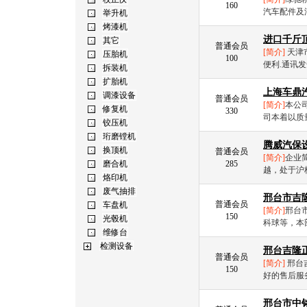
160
汽车配件及汽
进口千斤
普通会员
[简介]
天津
100
便利.通讯发
上海车鼎
普通会员
[简介]
本公
330
司本着以质量
腾威汽保
普通会员
[简介]
企业
285
越，处于沪杭
邢台市吉
普通会员
[简介]
邢台
150
科球等，本
邢台吉隆
普通会员
[简介]
邢台
150
好的售后服
邢台市中