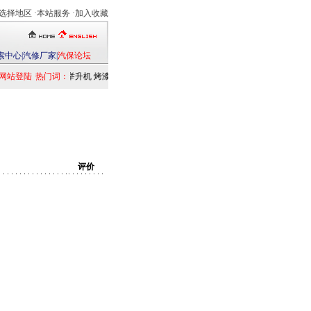
选择地区
·本站服务 ·
加入收藏
索中心
|
汽修厂家
|
汽保论坛
网站登陆
热门词：
举升机
烤漆房
扒胎机
电洗车机
清洗设备
定位仪
检测仪
乘用车
发
评价