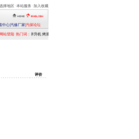
选择地区
·本站服务 ·
加入收藏
索中心
|
汽修厂家
|
汽保论坛
网站登陆
热门词：
举升机
烤漆房
扒胎机
电洗车机
清洗设备
定位仪
检测仪
乘用车
发
评价