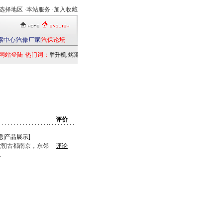
选择地区
·本站服务 ·
加入收藏
索中心
|
汽修厂家
|
汽保论坛
网站登陆
热门词：
举升机
烤漆房
扒胎机
电洗车机
清洗设备
定位仪
检测仪
乘用车
发
评价
息
|
产品展示
]
六朝古都南京，东邻
评论
.