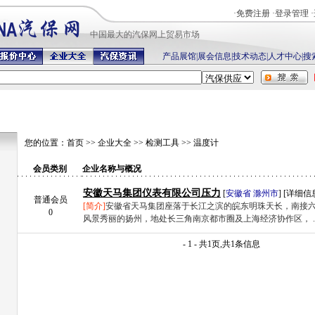
·
免费注册
·
登录管理
·
中国最
大的汽保网上贸易市场
产品展馆
|
展会信息
|
技术动态
|
人才中心
|
搜
您的位置：
首页
>>
企业大全
>>
检测工具
>>
温度计
会员类别
企业名称与概况
安徽天马集团仪表有限公司压力
[
安徽省
滁州市
] [
详细信
普通会员
[简介]
安徽省天马集团座落于长江之滨的皖东明珠天长，南接
0
风景秀丽的扬州，地处长三角南京都市圈及上海经济协作区， .
- 1 - 共1页,共1条信息