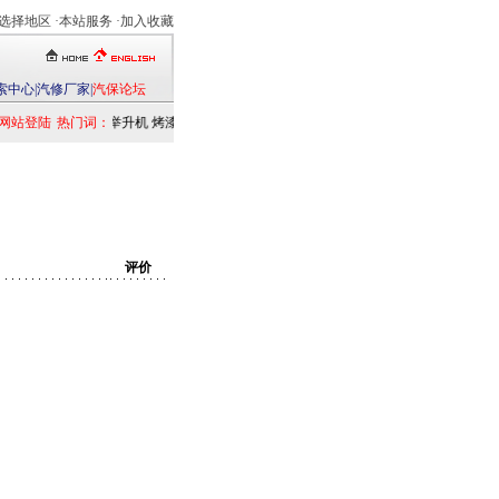
选择地区
·本站服务 ·
加入收藏
索中心
|
汽修厂家
|
汽保论坛
网站登陆
热门词：
举升机
烤漆房
扒胎机
电洗车机
清洗设备
定位仪
检测仪
乘用车
发
评价