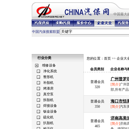
中国最
大
中国汽保搜索联盟
行业分类
您的位置：
首页
>>
企业大
会员类别
企业名称与
广州普罗
普通会员
[简介]
广州
320
部,所有产品
海口市恬
普通会员
350
[简介]
汽车
济南高美
普通会员
[简介]
济南
465
备、德国MA