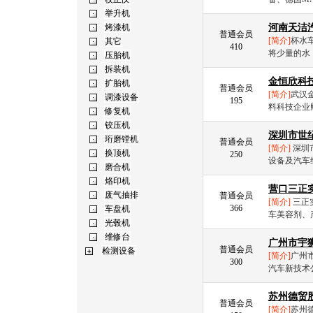
河南天洁
普通会员
[简介]
杯水
410
将少量的水
金恒欣科
普通会员
[简介]
武汉
195
料科技企业
深圳市世
普通会员
[简介]
深圳
250
设备及汽车
营口三正
普通会员
[简介]
三正
366
车美容剂、
广州市宇
普通会员
[简介]
广州
300
汽车新技术
苏州德贸
普通会员
[简介]
苏州