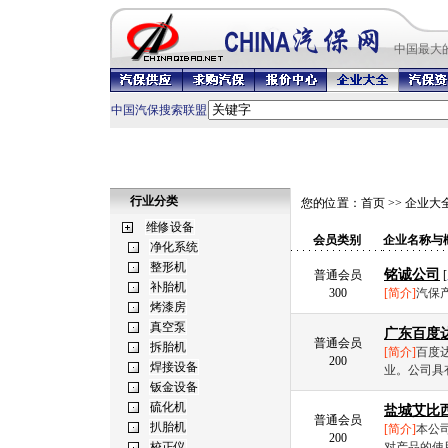
中国最
大
中国汽保搜索联盟
行业分类
您的位置：
首页
>>
企业大
会员类别
企业名称与
铭诚公司
普通会员
[
300
[简介]
汽保产
广东百度
普通会员
[简介]
百度
200
业。公司具
盐城艾比
普通会员
[简介]
本公
200
对产品的使