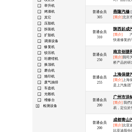
燕隆汽修
普通会员
[
305
[简介]
北京市
陕西起成
普通会员
[简介]
汽车
310
快速修复的
南京创捷
普通会员
[简介]
我司
250
桥产品的研
上海保捷
普通会员
[简介]
上海
255
是上汽集团
广州市洪
普通会员
[简介]
我們
200
易，定位於售
成都青山
普通会员
[简介]
比亚迪
200
比亚迪股份的